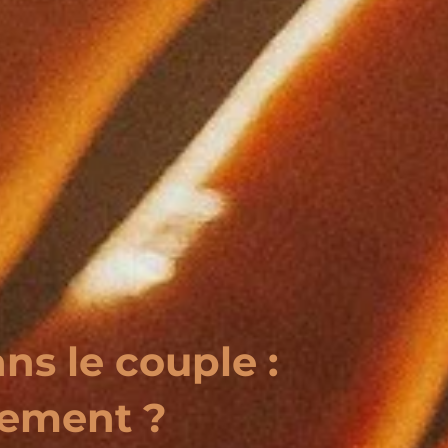
s le couple :
tement ?